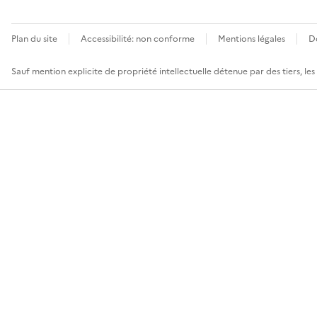
Plan du site
Accessibilité: non conforme
Mentions légales
D
Sauf mention explicite de propriété intellectuelle détenue par des tiers, le