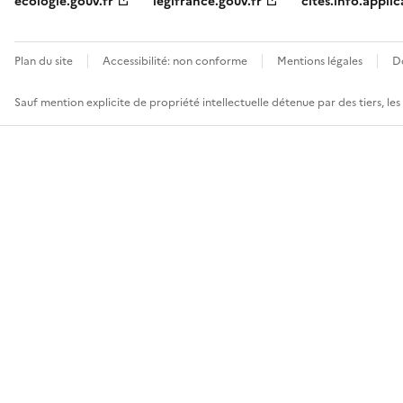
ecologie.gouv.fr
legifrance.gouv.fr
cites.info.applic
Plan du site
Accessibilité: non conforme
Mentions légales
D
Sauf mention explicite de propriété intellectuelle détenue par des tiers, le