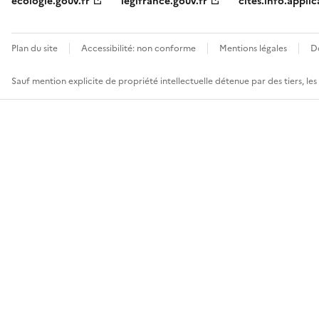
ecologie.gouv.fr
legifrance.gouv.fr
cites.info.applic
Plan du site
Accessibilité: non conforme
Mentions légales
D
Sauf mention explicite de propriété intellectuelle détenue par des tiers, le