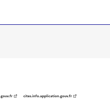
.gouv.fr
cites.info.application.gouv.fr