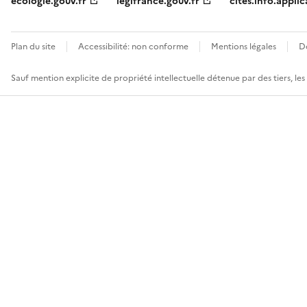
ecologie.gouv.fr
legifrance.gouv.fr
cites.info.applic
Plan du site
Accessibilité: non conforme
Mentions légales
D
Sauf mention explicite de propriété intellectuelle détenue par des tiers, le