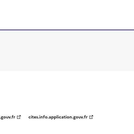
.gouv.fr
cites.info.application.gouv.fr