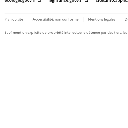
ecologie.gouv.fr
legifrance.gouv.fr
cites.info.applic
Plan du site
Accessibilité: non conforme
Mentions légales
D
Sauf mention explicite de propriété intellectuelle détenue par des tiers, le