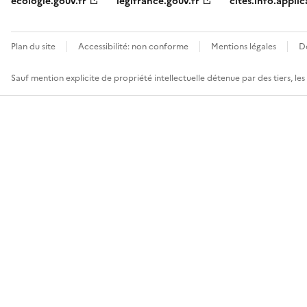
ecologie.gouv.fr
legifrance.gouv.fr
cites.info.applic
Plan du site
Accessibilité: non conforme
Mentions légales
D
Sauf mention explicite de propriété intellectuelle détenue par des tiers, le