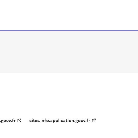
.gouv.fr
cites.info.application.gouv.fr