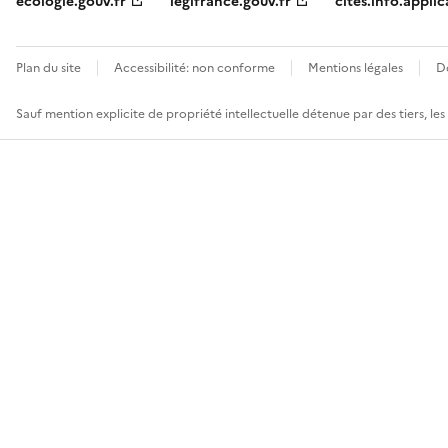
ecologie.gouv.fr
legifrance.gouv.fr
cites.info.applic
Plan du site
Accessibilité: non conforme
Mentions légales
D
Sauf mention explicite de propriété intellectuelle détenue par des tiers, le