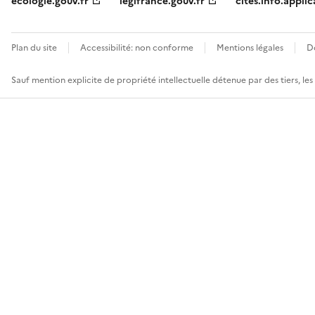
ecologie.gouv.fr
legifrance.gouv.fr
cites.info.applic
Plan du site
Accessibilité: non conforme
Mentions légales
D
Sauf mention explicite de propriété intellectuelle détenue par des tiers, le