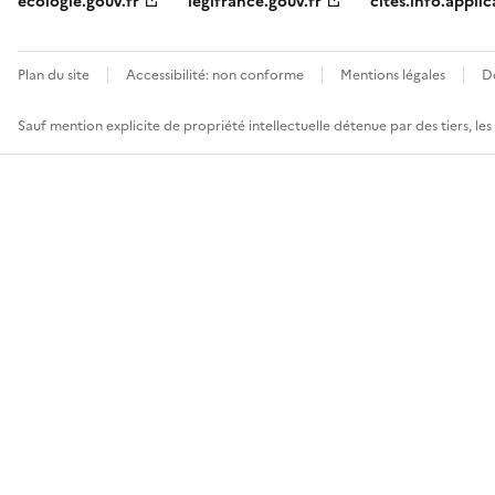
ecologie.gouv.fr
legifrance.gouv.fr
cites.info.applic
Plan du site
Accessibilité: non conforme
Mentions légales
D
Sauf mention explicite de propriété intellectuelle détenue par des tiers, le