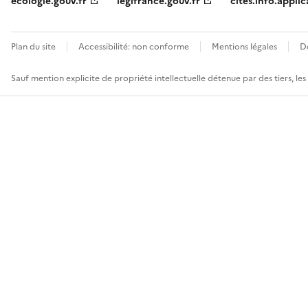
ecologie.gouv.fr
legifrance.gouv.fr
cites.info.applic
Plan du site
Accessibilité: non conforme
Mentions légales
D
Sauf mention explicite de propriété intellectuelle détenue par des tiers, le