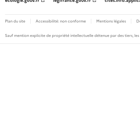
ecologie.gouv.fr
legifrance.gouv.fr
cites.info.applic
Plan du site
Accessibilité: non conforme
Mentions légales
D
Sauf mention explicite de propriété intellectuelle détenue par des tiers, le