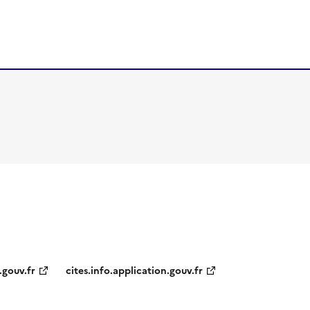
.gouv.fr
cites.info.application.gouv.fr