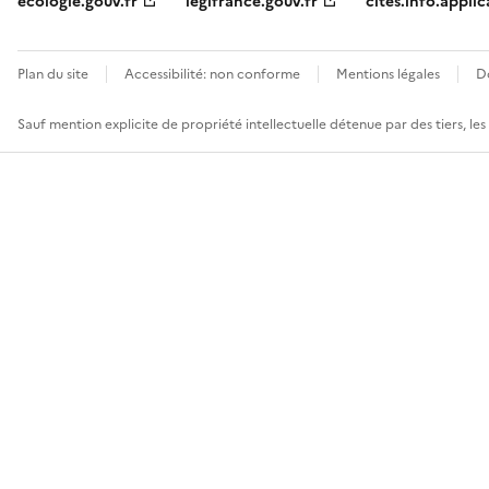
ecologie.gouv.fr
legifrance.gouv.fr
cites.info.applic
Plan du site
Accessibilité: non conforme
Mentions légales
D
Sauf mention explicite de propriété intellectuelle détenue par des tiers, le