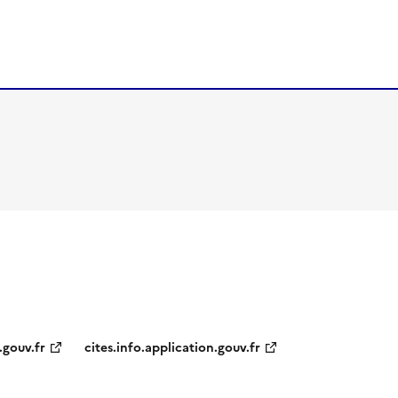
.gouv.fr
cites.info.application.gouv.fr