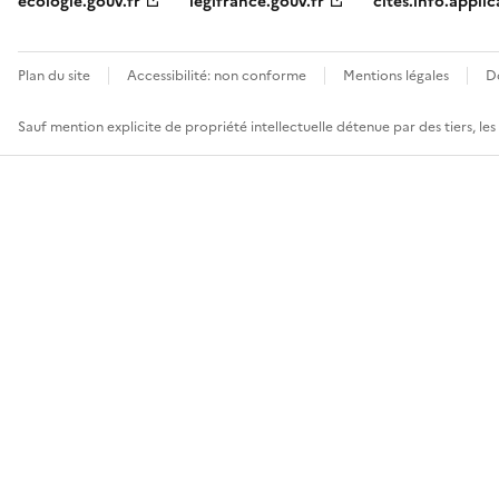
ecologie.gouv.fr
legifrance.gouv.fr
cites.info.applic
Plan du site
Accessibilité: non conforme
Mentions légales
D
Sauf mention explicite de propriété intellectuelle détenue par des tiers, le