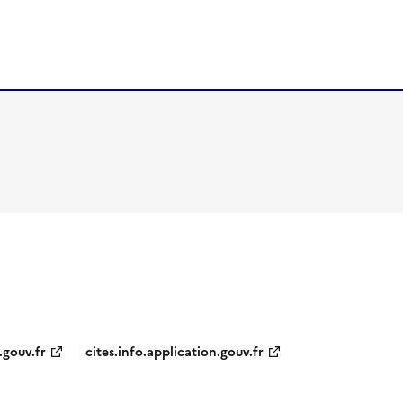
.gouv.fr
cites.info.application.gouv.fr