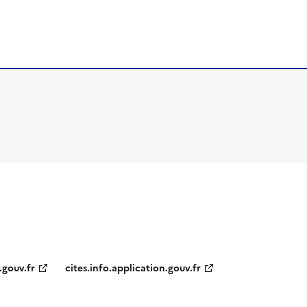
.gouv.fr
cites.info.application.gouv.fr