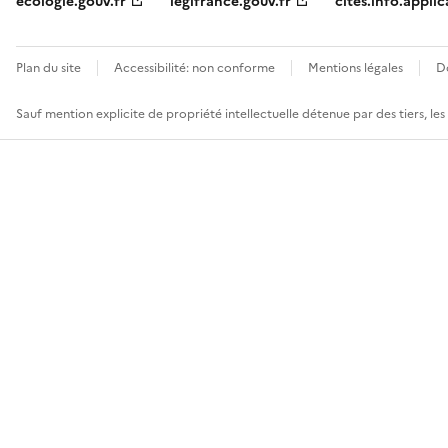
ecologie.gouv.fr
legifrance.gouv.fr
cites.info.applic
Plan du site
Accessibilité: non conforme
Mentions légales
D
Sauf mention explicite de propriété intellectuelle détenue par des tiers, le