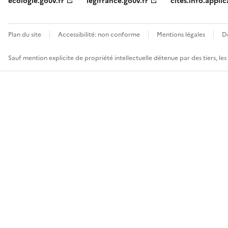
ecologie.gouv.fr
legifrance.gouv.fr
cites.info.applic
Plan du site
Accessibilité: non conforme
Mentions légales
D
Sauf mention explicite de propriété intellectuelle détenue par des tiers, le