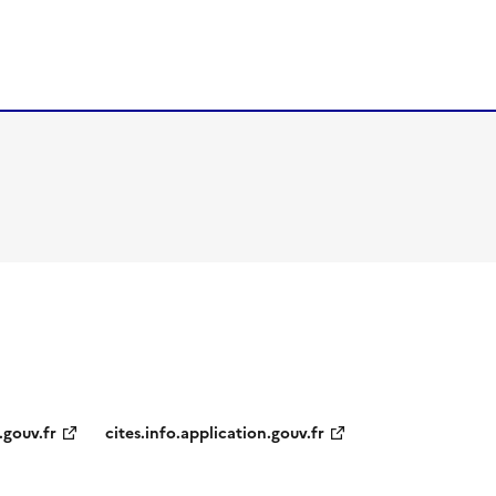
.gouv.fr
cites.info.application.gouv.fr