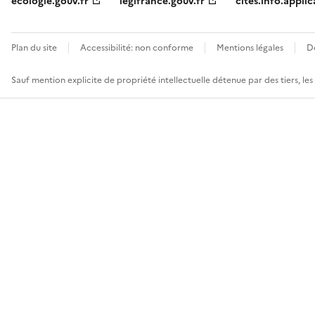
ecologie.gouv.fr
legifrance.gouv.fr
cites.info.applic
Plan du site
Accessibilité: non conforme
Mentions légales
D
Sauf mention explicite de propriété intellectuelle détenue par des tiers, le