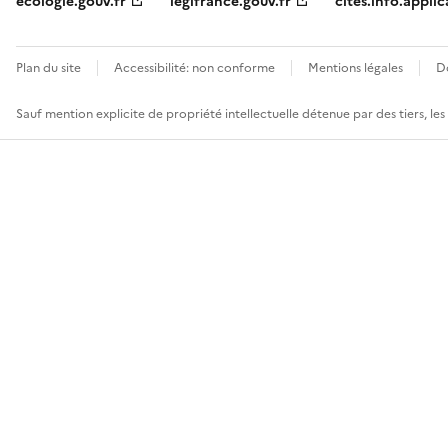
ecologie.gouv.fr
legifrance.gouv.fr
cites.info.applic
Plan du site
Accessibilité: non conforme
Mentions légales
D
Sauf mention explicite de propriété intellectuelle détenue par des tiers, le