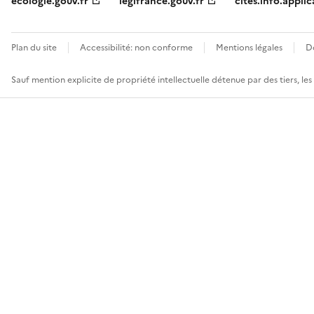
ecologie.gouv.fr
legifrance.gouv.fr
cites.info.applic
Plan du site
Accessibilité: non conforme
Mentions légales
D
Sauf mention explicite de propriété intellectuelle détenue par des tiers, le