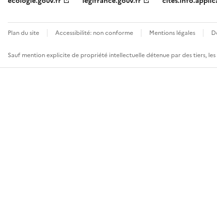
ecologie.gouv.fr
legifrance.gouv.fr
cites.info.applic
Plan du site
Accessibilité: non conforme
Mentions légales
D
Sauf mention explicite de propriété intellectuelle détenue par des tiers, le