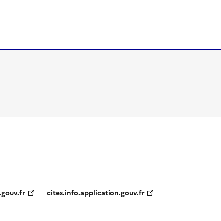
.gouv.fr
cites.info.application.gouv.fr