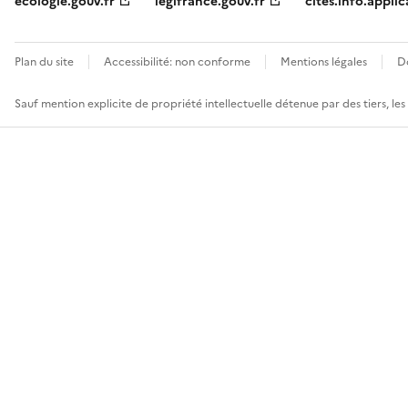
ecologie.gouv.fr
legifrance.gouv.fr
cites.info.applic
Plan du site
Accessibilité: non conforme
Mentions légales
D
Sauf mention explicite de propriété intellectuelle détenue par des tiers, le