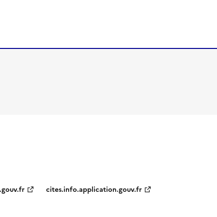
.gouv.fr
cites.info.application.gouv.fr