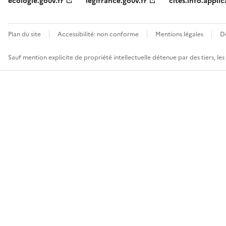
ecologie.gouv.fr
legifrance.gouv.fr
cites.info.applic
Plan du site
Accessibilité: non conforme
Mentions légales
D
Sauf mention explicite de propriété intellectuelle détenue par des tiers, le