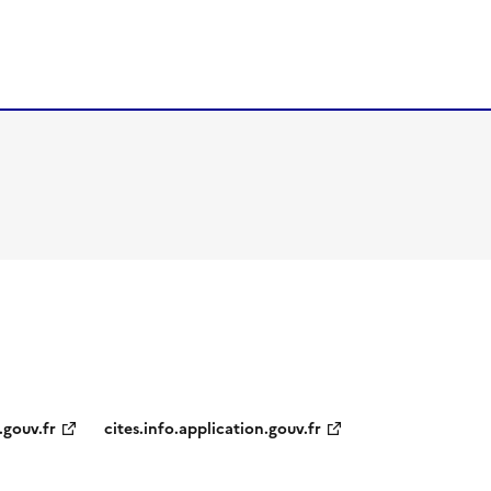
.gouv.fr
cites.info.application.gouv.fr