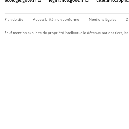
ecologie.gouv.fr
legifrance.gouv.fr
cites.info.applic
Plan du site
Accessibilité: non conforme
Mentions légales
D
Sauf mention explicite de propriété intellectuelle détenue par des tiers, le