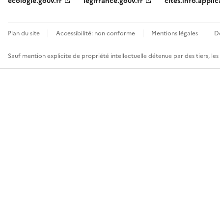
ecologie.gouv.fr
legifrance.gouv.fr
cites.info.applic
Plan du site
Accessibilité: non conforme
Mentions légales
D
Sauf mention explicite de propriété intellectuelle détenue par des tiers, le