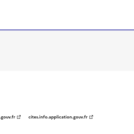
.gouv.fr
cites.info.application.gouv.fr