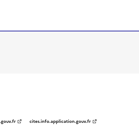
.gouv.fr
cites.info.application.gouv.fr