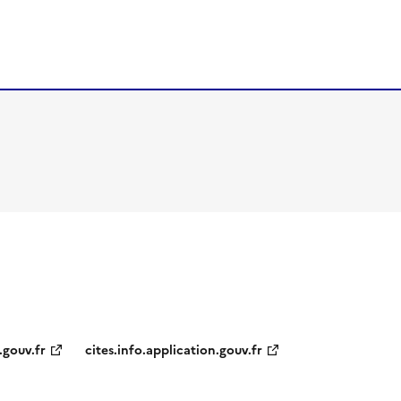
.gouv.fr
cites.info.application.gouv.fr