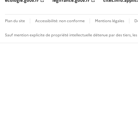
ecologie.gouv.fr
legifrance.gouv.fr
cites.info.applic
Plan du site
Accessibilité: non conforme
Mentions légales
D
Sauf mention explicite de propriété intellectuelle détenue par des tiers, le