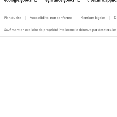
ecologie.gouv.fr
legifrance.gouv.fr
cites.info.applic
Plan du site
Accessibilité: non conforme
Mentions légales
D
Sauf mention explicite de propriété intellectuelle détenue par des tiers, le