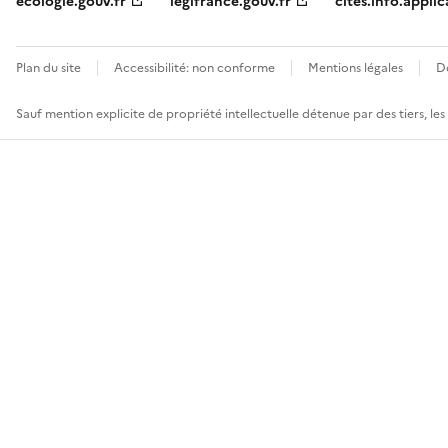
ecologie.gouv.fr
legifrance.gouv.fr
cites.info.applic
Plan du site
Accessibilité: non conforme
Mentions légales
D
Sauf mention explicite de propriété intellectuelle détenue par des tiers, le