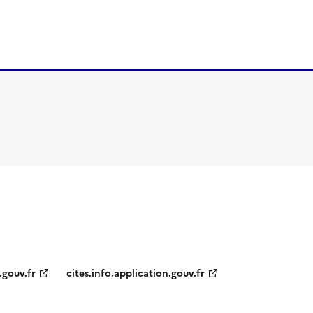
.gouv.fr
cites.info.application.gouv.fr