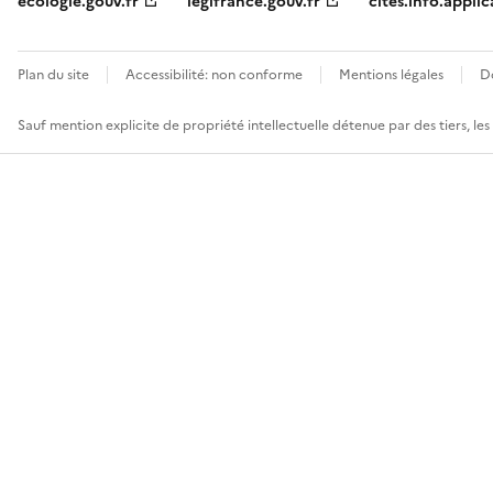
ecologie.gouv.fr
legifrance.gouv.fr
cites.info.applic
Plan du site
Accessibilité: non conforme
Mentions légales
D
Sauf mention explicite de propriété intellectuelle détenue par des tiers, le