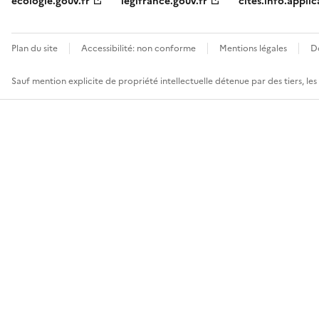
ecologie.gouv.fr
legifrance.gouv.fr
cites.info.applic
Plan du site
Accessibilité: non conforme
Mentions légales
D
Sauf mention explicite de propriété intellectuelle détenue par des tiers, le