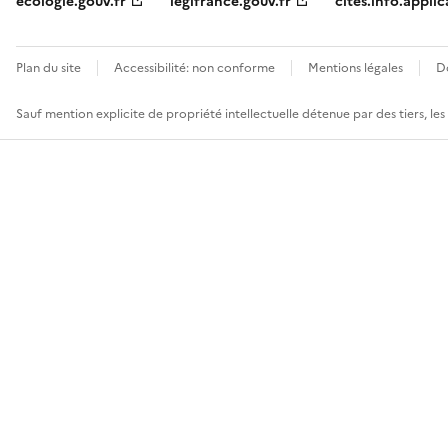
ecologie.gouv.fr
legifrance.gouv.fr
cites.info.applic
Plan du site
Accessibilité: non conforme
Mentions légales
D
Sauf mention explicite de propriété intellectuelle détenue par des tiers, le