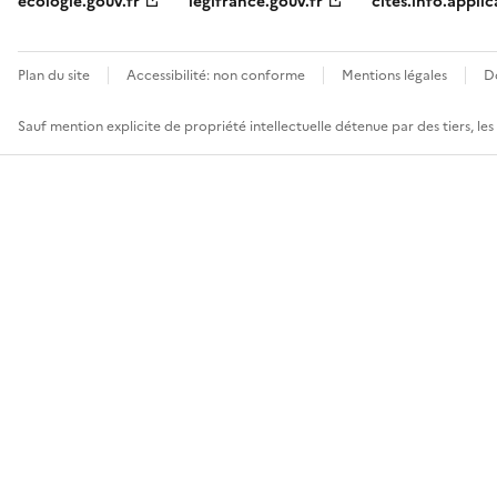
ecologie.gouv.fr
legifrance.gouv.fr
cites.info.applic
Plan du site
Accessibilité: non conforme
Mentions légales
D
Sauf mention explicite de propriété intellectuelle détenue par des tiers, le