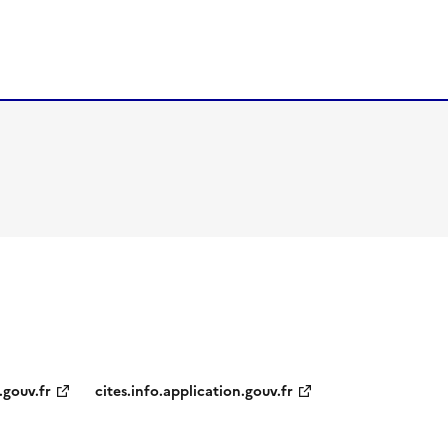
.gouv.fr
cites.info.application.gouv.fr