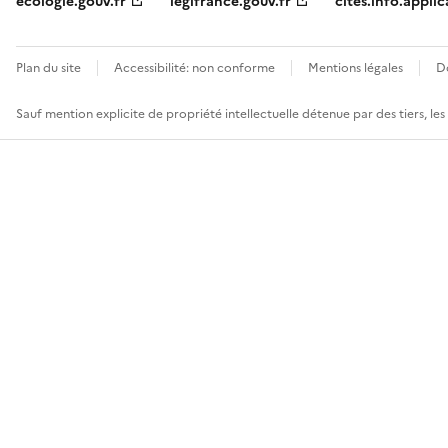
ecologie.gouv.fr
legifrance.gouv.fr
cites.info.applic
Plan du site
Accessibilité: non conforme
Mentions légales
D
Sauf mention explicite de propriété intellectuelle détenue par des tiers, le