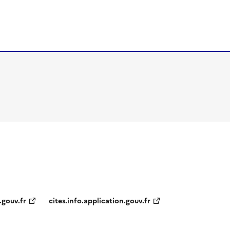
.gouv.fr
cites.info.application.gouv.fr