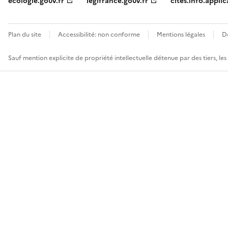
ecologie.gouv.fr
legifrance.gouv.fr
cites.info.applic
Plan du site
Accessibilité: non conforme
Mentions légales
D
Sauf mention explicite de propriété intellectuelle détenue par des tiers, le