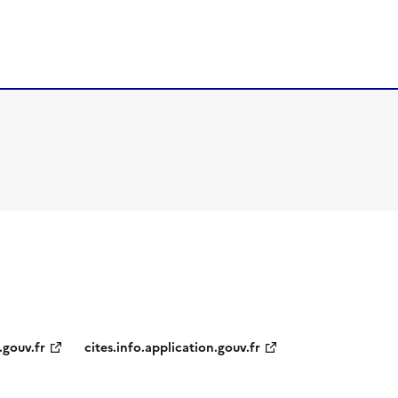
.gouv.fr
cites.info.application.gouv.fr